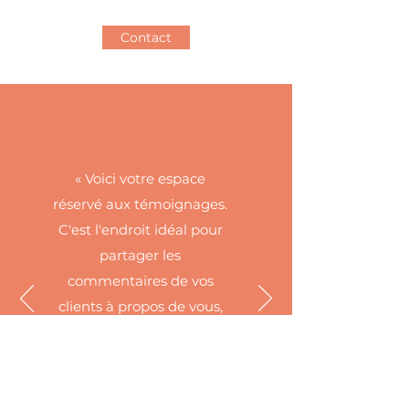
Contact
« Voici votre espace
réservé aux témoignages.
C'est l'endroit idéal pour
partager les
commentaires de vos
clients à propos de vous,
vos services, et de leur
réussite. Incitez ainsi vos
visiteurs à vous
contacter. »